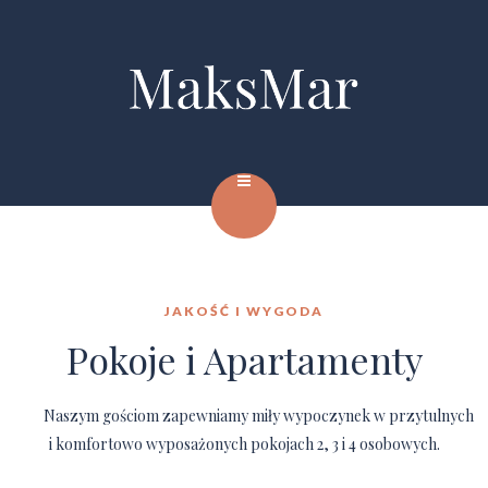
JAKOŚĆ I WYGODA
Pokoje i Apartamenty
Naszym gościom zapewniamy miły wypoczynek w przytulnych
i komfortowo wyposażonych pokojach 2, 3 i 4 osobowych.